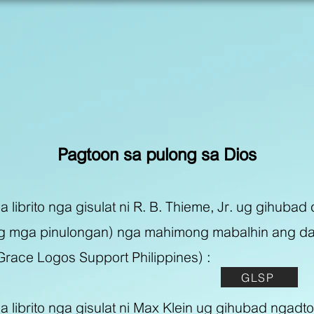
Pagtoon sa pulong sa Dios
 librito nga gisulat ni R. B. Thieme, Jr. ug gihubad
ong mga pinulongan) nga mahimong mabalhin ang da
(Grace Logos Support Philippines) :
GLSP
 librito nga gisulat ni Max Klein ug gihubad ngadto