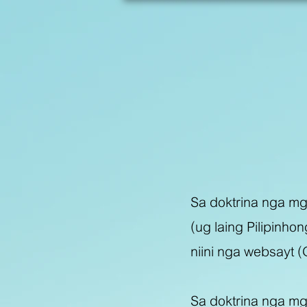
Sa doktrina nga mga
(ug laing Pilipinh
niini nga websay
t 
Sa doktrina nga mga