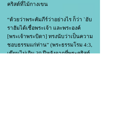
คริสต์ที่ไม้กางเขน
“ด้วยว่าพระคัมภีร์ว่าอย่างไร ก็ว่า `อับ
ราฮัมได้เชื่อพระเจ้า และพระองค์
[พระเจ้าพระบิดา] ทรงนับว่าเป็นความ
ชอบธรรมแก่ท่าน” (พระธรรมโรม 4:3,
เขียนไม่เกิน 30 ปีหลังจากที่พระคริสต์
ทรงเสด็จกลับสวรรค์)
หลักการที่ ๖
คุณเป็นคนที่ตัดสินใจว่าคุณจะขึ้น
สวรรค์ หรือจะตกนรก!
พระเจ้าทรงกระทำทุกสิ่งให้คุณ พระ
เยซูคริสต์ได้รับการพิพากษาลงโทษ
สำหรับบาปทุกประการของคุณเกือบ