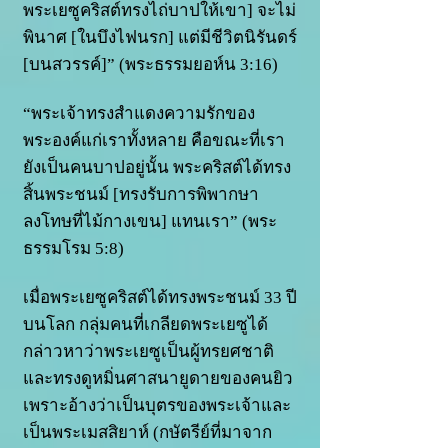
พระเยซูคริสต์ทรงไถ่บาปให้เขา] จะไม่
พินาศ [ในบึงไฟนรก] แต่มีชีวิตนิรันดร์
[บนสวรรค์]” (พระธรรมยอห์น 3:16)
“พระเจ้าทรงสำแดงความรักของ
พระองค์แก่เราทั้งหลาย คือขณะที่เรา
ยังเป็นคนบาปอยู่นั้น พระคริสต์ได้ทรง
สิ้นพระชนม์ [ทรงรับการพิพากษา
ลงโทษที่ไม้กางเขน] แทนเรา” (พระ
ธรรมโรม 5:8)
เมื่อพระเยซูคริสต์ได้ทรงพระชนม์ 33 ปี
บนโลก กลุ่มคนที่เกลียดพระเยซูได้
กล่าวหาว่าพระเยซูเป็นผู้ทรยศชาติ
และทรงดูหมิ่นศาสนายูดายของคนยิว
เพราะอ้างว่าเป็นบุตรของพระเจ้าและ
เป็นพระเมสสิยาห์ (กษัตรีย์ที่มาจาก